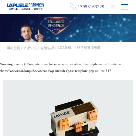
13953163229
EN
>
>
> LDZ单相、LSZ三相直流电源
网站首页
产品中心
直流电源
Warning
: count(): Parameter must be an array or an object that implements Countable in
/home/wwwroot/lanpu2/wwwroot/wp-includes/post-template.php
on line
317