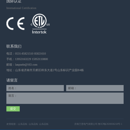
国际认证
International Certification
联系我们
电话：0531-85821510 85821610
手机：13953163229 15953110800
邮箱：
lanpuele@163.com
地址：山东省济南市天桥区梓东大道2号山东标识产业园B4栋
请留言
姓名：
邮箱：
留言：
友情链接：
山东品拓
山东品拓
山东品拓
济南兰普电气有限公司
鲁ICP备2020036218号-1