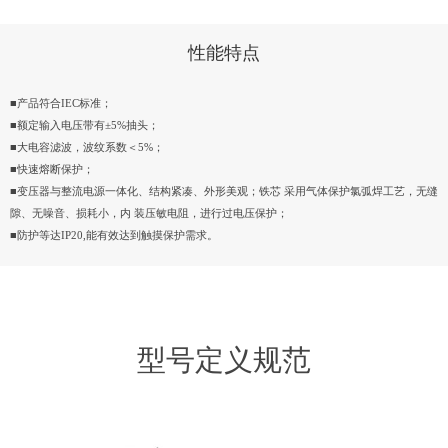
性能特点
■产品符合IEC标准；
■额定输入电压带有±5%抽头；
■大电容滤波，波纹系数＜5%；
■快速熔断保护；
■变压器与整流电源一体化、结构紧凑、外形美观；铁芯 采用气体保护氯弧焊工艺，无缝
隙、无噪音、损耗小，内 装压敏电阻，进行过电压保护；
■防护等达IP20,能有效达到触摸保护需求。
型号定义规范