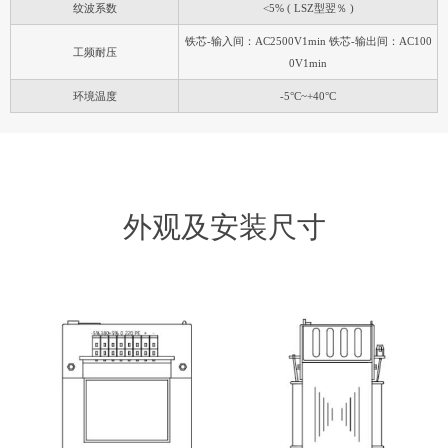
纹波系数
<5% ( LSZ型翌％ )
铁芯-输入间：AC2500V1min 铁芯-输出间：AC100
工频耐压
0V1min
环境温度
-5°C~+40°C
外观及安装尺寸