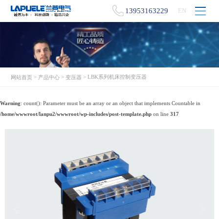
13953163229
EN
>
>
> LBK系列机床控制变压器
网站首页
产品中心
变压器
Warning
: count(): Parameter must be an array or an object that implements Countable in
/home/wwwroot/lanpu2/wwwroot/wp-includes/post-template.php
on line
317